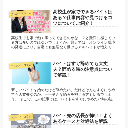
高校生が家でできるバイトは
アルバイトコラム
ある？仕事内容や見つけるコ
ツについてご紹介！
高校生でも家で働く事ってできるのかな…？と疑問に感じてい
る方は多いのではないでしょうか。最近では、オンライン環境
の発達により、自宅でも無理なく働けるアルバイトが増えてい
ます。通学や部活動、テスト期間など、自分の生活スタイルに
合わせて働ける点...
バイトはすぐ辞めても大丈
アルバイトコラム
夫？辞める時の注意点につい
て解説！
新しいバイトを始めたけど辞めたい、だけどそんなすぐにやめ
ても大丈夫なのか。――そんな悩みを抱える方もいるでしょ
う。 そこで、この記事では、バイトをすぐにやめたい時の注意
点や対応策をご紹介しますので、悩んでいる方はぜひ参考にし
てみてください...
バイト先の店長が怖い！よく
アルバイトコラム
あるケースと対処法を解説