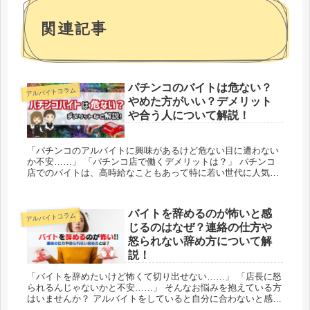
関連記事
パチンコのバイトは危ない？
アルバイトコラム
やめた方がいい？デメリット
や合う人について解説！
「パチンコのアルバイトに興味があるけど危ない目に遭わない
か不安……」 「パチンコ店で働くデメリットは？」 パチンコ
店でのバイトは、高時給なこともあって特に若い世代に人気が
あります。 しかし、パチンコ店には他のバイトにはないような
特...
バイトを辞めるのが怖いと感
アルバイトコラム
じるのはなぜ？連絡の仕方や
怒られない辞め方について解
説！
「バイトを辞めたいけど怖くて切り出せない……」 「店長に怒
られるんじゃないかと不安……」 そんなお悩みを抱えている方
はいませんか？ アルバイトをしていると自分に合わないと感じ
たり、事情が変わったりして辞めざるを得ない状況になる...