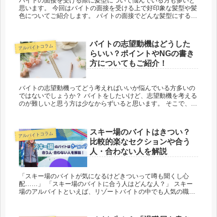
バイトの面接を受ける際に髪型について悩んでいる方も多いと
思います。 今回はバイトの面接を受ける上で好印象な髪型や髪
色についてご紹介します。 バイトの面接でどんな髪型にするか
気になっている方はぜひ参考にしてくださいね。 バイトの面接
はど...
バイトの志望動機はどうした
アルバイトコラム
らいい？ポイントやNGの書き
方についてもご紹介！
バイトの志望動機ってどう考えればいいか悩んでいる方多いの
ではないでしょうか？ バイトをしたいけど、志望動機を考える
のが難しいと思う方は少なからずいると思います。 そこで、こ
の記事では、バイトの志望動機を考えるにはどうするかに対し
ての対処...
スキー場のバイトはきつい？
アルバイトコラム
比較的楽なセクションや合う
人・合わない人を解説
「スキー場のバイトが気になるけどきついって噂も聞くし心
配……」 「スキー場のバイトに合う人はどんな人？」 スキー
場のアルバイトといえば、リゾートバイトの中でも人気の職種
のひとつ。 しかし、はじめてスキー場で働こうと思っている方
の中...