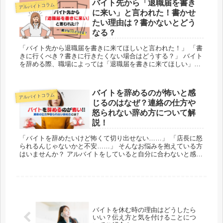
バイト先から「退職届を書き
アルバイトコラム
に来い」と言われた！書かせ
たい理由は？書かないとどう
なる？
「バイト先から退職届を書きに来てほしいと言われた！」 「書
きに行くべき？書きに行きたくない場合はどうする？」 バイト
を辞める際、職場によっては「退職届を書きに来てほしい」と
お願いされる場合があります。 特に、シフトを全て消化した
後...
バイトを辞めるのが怖いと感
アルバイトコラム
じるのはなぜ？連絡の仕方や
怒られない辞め方について解
説！
「バイトを辞めたいけど怖くて切り出せない……」 「店長に怒
られるんじゃないかと不安……」 そんなお悩みを抱えている方
はいませんか？ アルバイトをしていると自分に合わないと感じ
たり、事情が変わったりして辞めざるを得ない状況になる...
バイトを休む時の理由はどうしたら
いい？伝え方と気を付けることにつ