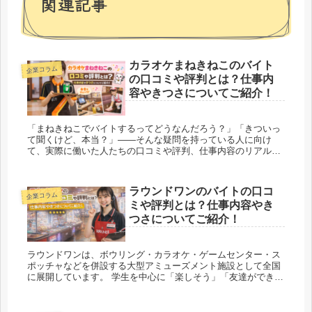
関連記事
カラオケまねきねこのバイト
企業コラム
の口コミや評判とは？仕事内
容やきつさについてご紹介！
「まねきねこでバイトするってどうなんだろう？」「きついっ
て聞くけど、本当？」――そんな疑問を持っている人に向け
て、実際に働いた人たちの口コミや評判、仕事内容のリアルを
徹底解説。初めてアルバイトをする人にもわかりやすく、メリ
ット・デメ...
ラウンドワンのバイトの口コ
企業コラム
ミや評判とは？仕事内容やき
つさについてご紹介！
ラウンドワンは、ボウリング・カラオケ・ゲームセンター・ス
ポッチャなどを併設する大型アミューズメント施設として全国
に展開しています。 学生を中心に「楽しそう」「友達ができそ
う」というイメージから人気のアルバイトですが、 一方で「夜
勤がきつ...