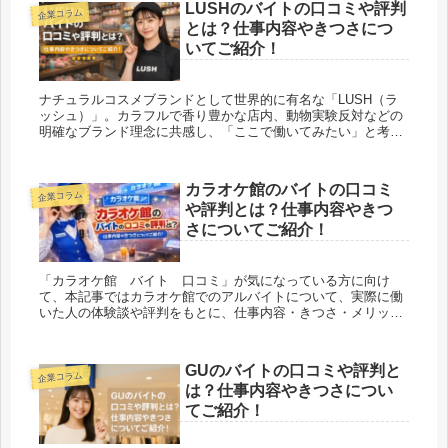
LUSHのバイトの口コミや評判
企業コラム
とは？仕事内容やきつさにつ
いてご紹介！
ナチュラルコスメブランドとして世界的に有名な「LUSH（ラ
ッシュ）」。カラフルで香り豊かな店内、動物実験反対などの
明確なブランド理念に共感し、「ここで働いてみたい」と考え
る人も多いのではないでしょうか。 一方で、「接客が大変そ...
カラオケ館のバイトの口コミ
企業コラム
や評判とは？仕事内容やきつ
さについてご紹介！
「カラオケ館 バイト 口コミ」が気になっている方に向け
て、本記事ではカラオケ館でのアルバイトについて、実際に働
いた人の体験談や評判をもとに、仕事内容・きつさ・メリット
やデメリットまで詳しく解説します。これからアルバイトを始
めようと考...
GUのバイトの口コミや評判と
企業コラム
は？仕事内容やきつさについ
てご紹介！