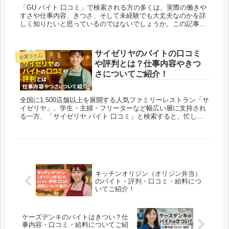
「GU バイト 口コミ」で検索される方の多くは、実際の働きや
すさや仕事内容、きつさ、そして未経験でも大丈夫なのかを詳
しく知りたいと思っているのではないでしょうか。この記事で
は、実際にGUで働いた経験者の声や、応募前に確認しておきた
いポイント...
サイゼリヤのバイトの口コミ
企業コラム
や評判とは？仕事内容やきつ
さについてご紹介！
全国に1,500店舗以上を展開する人気ファミリーレストラン「サ
イゼリヤ」。学生・主婦・フリーターなど幅広い層に支持され
る一方、「サイゼリヤ バイト 口コミ」と検索すると、忙し
さ・仕事内容・きつさに関する声も多数見られます。本記事で
は、サイゼ...
キッチンオリジン（オリジン弁当）
のバイト・評判・口コミ・給料につ
いてご紹介！
ケーズデンキのバイトはきつい？仕
事内容・口コミ・給料についてご紹