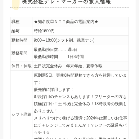
株式会社テレ・マーカーの求人情報
職種
★知名度◎ＮＴＴ商品の電話案内★
給与
時給1600円
勤務時間
9:00～18:00(シフト制、残業ナシ)
最低勤務日数…… 週5日
勤務期間
最低勤務時間…… 1日8時間
休日・休暇
土日祝完全休み、年末年始、夏季休暇
原則週5日、実働8時間勤務できる方を歓迎していま
す！
優先的に採用します！
即決採用のチャンスもあります！フリーターの方も
積極採用中！土日祝は完全休み！18時以降の残業も
ありません！
シフト詳細
メリハリつけて稼げる環境で2024年は新しいお仕事
にチャレンジしてみませんか！？シフトの融通もバ
ッチリ☆