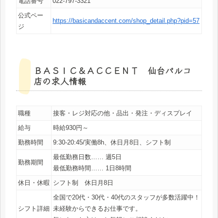
電話番号
022-797-3321
公式ペー
https://basicandaccent.com/shop_detail.php?pid=57
ジ
ＢＡＳＩＣ＆ＡＣＣＥＮＴ 仙台パルコ
店の求人情報
職種
接客・レジ対応の他・品出・発注・ディスプレイ
給与
時給930円～
勤務時間
9:30-20:45/実働8h、休日月8日、シフト制
最低勤務日数…… 週5日
勤務期間
最低勤務時間…… 1日8時間
休日・休暇
シフト制 休日月8日
全国で20代・30代・40代のスタッフが多数活躍中！
シフト詳細
未経験からできるお仕事です。