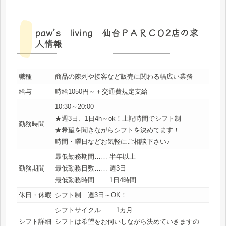
paw’s living 仙台ＰＡＲＣＯ2店の求
人情報
職種
商品の陳列や接客など販売に関わる幅広い業務
給与
時給1050円～＋交通費規定支給
10:30～20:00
★週3日、1日4h～ok！上記時間でシフト制
勤務時間
★希望を聞きながらシフトを決めてます！
時間・曜日などお気軽にご相談下さい♪
最低勤務期間…… 半年以上
勤務期間
最低勤務日数…… 週3日
最低勤務時間…… 1日4時間
休日・休暇
シフト制 週3日～OK！
シフトサイクル…… 1カ月
シフト詳細
シフトは希望をお伺いしながら決めていきますの