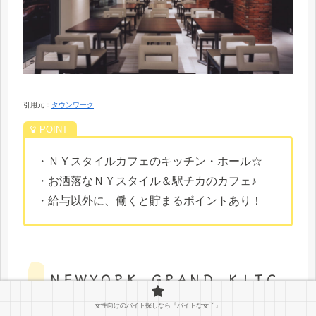
引用元：
タウンワーク
・ＮＹスタイルカフェのキッチン・ホール☆
・お洒落なＮＹスタイル＆駅チカのカフェ♪
・給与以外に、働くと貯まるポイントあり！
ＮＥＷＹＯＲＫ ＧＲＡＮＤ ＫＩＴＣ
ＨＥＮ 仙台の店舗情報
女性向けのバイト探しなら『バイトな女子』