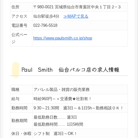
住所
〒980-0021 宮城県仙台市青葉区中央１丁目２−３
アクセス
仙台駅徒歩4分
≫MAPで見る
電話番号
022-796-5518
公式ペー
https://www.paulsmith.co.jp/shop
ジ
Paul Smith 仙台パルコ店の求人情報
職種
アパレル製品・雑貨の販売業務
給与
時給960円～＋交通費★社割有！
勤務時間
9:30～21:30間 週3日～＆1日5h～勤務相談ＯＫ！
最低勤務日数…… 週3日
勤務期間
最低勤務時間…… 1日5時間
休日・休暇
シフト制 週3日～OK！