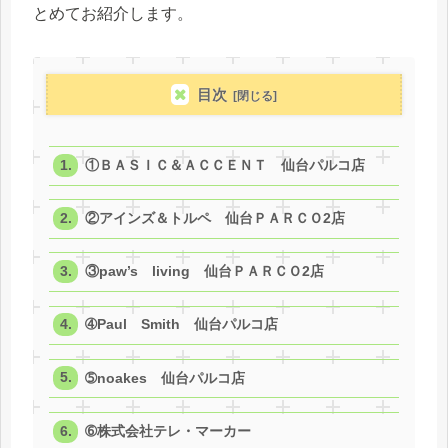
とめてお紹介します。
目次
①ＢＡＳＩＣ＆ＡＣＣＥＮＴ 仙台パルコ店
②アインズ＆トルペ 仙台ＰＡＲＣＯ2店
③paw’s living 仙台ＰＡＲＣＯ2店
➃Paul Smith 仙台パルコ店
➄noakes 仙台パルコ店
➅株式会社テレ・マーカー