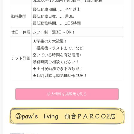
b)10:00～19:00内で週3日～、1日5h勤務
最低勤務期間…… 半年以上
勤務期間
最低勤務日数…… 週3日
最低勤務時間…… 1日5時間
休日・休暇
シフト制 週3日～OK！
★学生の方大歓迎！
「授業後～ラストまで」など
空いている時間を有効活用♪
シフト詳細
勤務時間ご相談ください！
★土日祝勤務できる方歓迎！
★18時以降は時給980円にUP！
求人情報を掲載元で見る
③paw’s living 仙台ＰＡＲＣＯ2店