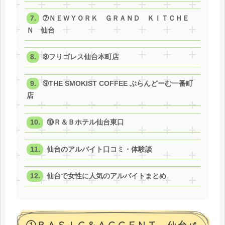
➆ＮＥＷＹＯＲＫ ＧＲＡＮＤ ＫＩＴＣＨＥ
Ｎ 仙台
➇フリゴレス仙台本町店
➈THE SMOKIST COFFEE ぶらんどーむ一番町
店
⑩Ｒ＆Ｂホテル仙台東口
仙台のアルバイト口コミ・体験談
仙台で女性に人気のアルバイトまとめ
①ＢＡＳＩＣ＆ＡＣＣＥＮＴ 仙台パ