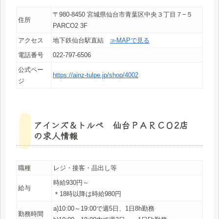
〒980-8450 宮城県仙台市青葉区中央３丁目７−５
住所
PARCO2 3F
アクセス
地下鉄仙台駅直結
≫MAPで見る
電話番号
022-797-6506
公式ペー
https://ainz-tulpe.jp/shop/4002
ジ
アインズ＆トルペ 仙台ＰＡＲＣＯ2店
の求人情報
職種
レジ・接客・品出し等
時給930円～
給与
＊18時以降は時給980円
a)10:00～19:00で週5日、1日8h勤務
勤務時間