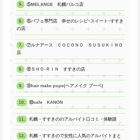
⑤MELANGE 札幌パルコ店
⑥パフェ専門店 幸せのレシピ~スイート~すすき
の店
⑦ルナアース ＣＯＣＯＮＯ ＳＵＳＵＫＩＮＯ
店
⑧ＳＨＯ-ＲＩＮ すすきの店
⑨hair make pupe(ヘアメイク プーペ)
⑩cafe KANON
札幌・すすきののアルバイト口コミ・体験談
札幌・すすきので女性に人気のアルバイトまと