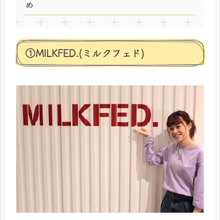
め
①MILKFED.(ミルクフェド)