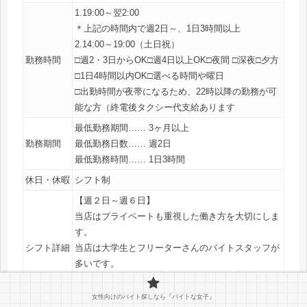
1.19:00～翌2:00
＊上記の時間内で週2日～、1日3時間以上
2.14:00～19:00（土日祝）
勤務時間
□週2・3日からOK□週4日以上OK□夜間 □深夜□夕方
□1日4時間以内OK□選べる時間や曜日
□出勤時間が夜帯になるため、22時以降の勤務が可
能な方（終電後タクシー代支給あります
最低勤務期間…… 3ヶ月以上
勤務期間
最低勤務日数…… 週2日
最低勤務時間…… 1日3時間
休日・休暇
シフト制
【週２日～週６日】
当店はプライベートも重視した働き方を大切にしま
す。
シフト詳細
当店は大学生とフリーターさんのバイトスタッフが
多いです。
週2日～の勤務OKの職場ですが、店内の居心地がい
いため出勤回数が増えるスタッフもいます！
女性向けのバイト探しなら『バイトな女子』