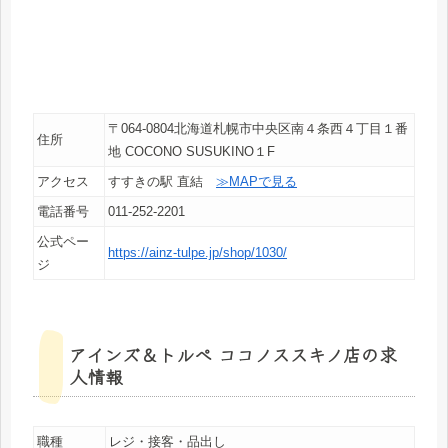
〒064-0804北海道札幌市中央区南４条西４丁目１番
住所
地 COCONO SUSUKINO１F
アクセス
すすきの駅 直結
≫MAPで見る
電話番号
011-252-2201
公式ペー
https://ainz-tulpe.jp/shop/1030/
ジ
アインズ＆トルぺ ココノススキノ店の求
人情報
職種
レジ・接客・品出し