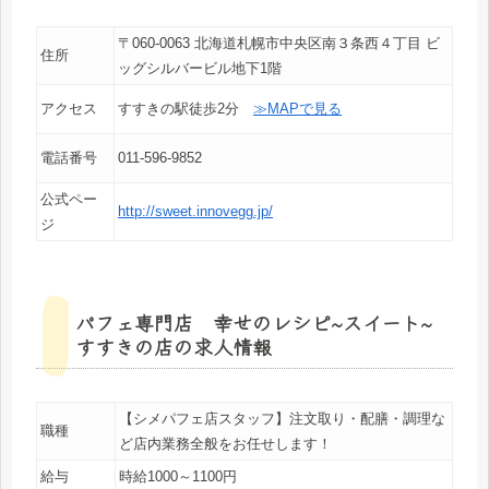
〒060-0063 北海道札幌市中央区南３条西４丁目 ビ
住所
ッグシルバービル地下1階
アクセス
すすきの駅徒歩2分
≫MAPで見る
電話番号
011-596-9852
公式ペー
http://sweet.innovegg.jp/
ジ
パフェ専門店 幸せのレシピ~スイート~
すすきの店の求人情報
【シメパフェ店スタッフ】注文取り・配膳・調理な
職種
ど店内業務全般をお任せします！
給与
時給1000～1100円